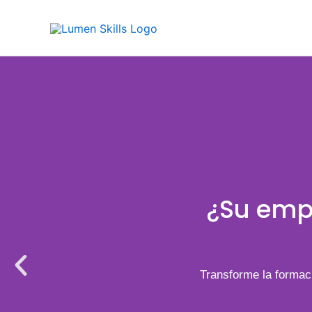
Ir
al
contenido
¿Su empr
Transforme la formaci